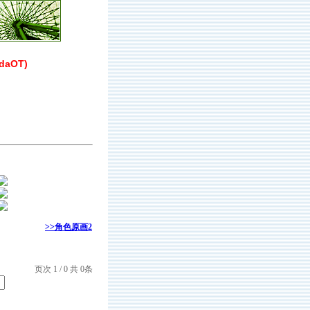
daOT)
>>角色原画2
页次 1 / 0 共 0条